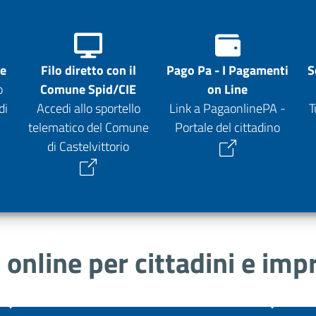
ne
Filo diretto con il
Pago Pa - I Pagamenti
S
o
Comune Spid/CIE
on Line
di
Accedi allo sportello
Link a PagaonlinePA -
T
telematico del Comune
Portale del cittadino
di Castelvittorio
i online per cittadini e imp