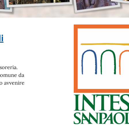
i
soreria.
 Comune da
no avvenire