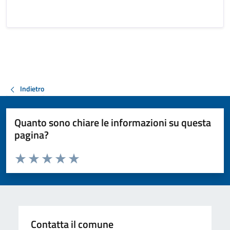
Indietro
Quanto sono chiare le informazioni su questa
pagina?
Valuta da 1 a 5 stelle la pagina
Valuta 1 stelle su 5
Valuta 2 stelle su 5
Valuta 3 stelle su 5
Valuta 4 stelle su 5
Valuta 5 stelle su 5
Contatta il comune