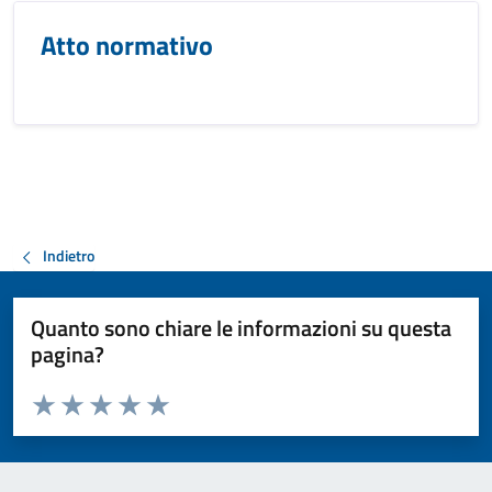
Atto normativo
Indietro
Quanto sono chiare le informazioni su questa
pagina?
Valuta da 1 a 5 stelle la pagina
Valuta 1 stelle su 5
Valuta 2 stelle su 5
Valuta 3 stelle su 5
Valuta 4 stelle su 5
Valuta 5 stelle su 5