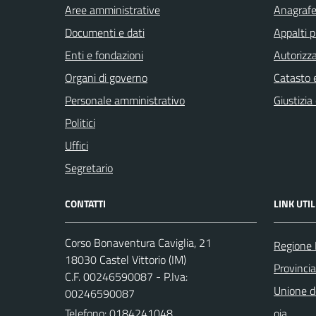
Aree amministrative
Anagrafe 
Documenti e dati
Appalti p
Enti e fondazioni
Autorizza
Organi di governo
Catasto e
Personale amministrativo
Giustizia
Politici
Uffici
Segretario
CONTATTI
LINK UTIL
Corso Bonaventura Caviglia, 21
Regione 
18030 Castel Vittorio (IM)
Provincia
C.F. 00246590087 - P.Iva:
Unione de
00246590087
Telefono:
0184241048
oia