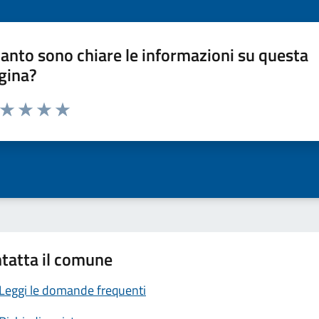
anto sono chiare le informazioni su questa
gina?
a da 1 a 5 stelle la pagina
ta 1 stelle su 5
Valuta 2 stelle su 5
Valuta 3 stelle su 5
Valuta 4 stelle su 5
Valuta 5 stelle su 5
tatta il comune
Leggi le domande frequenti