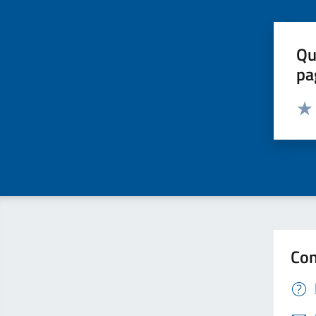
Qu
pa
Valut
Valu
Con