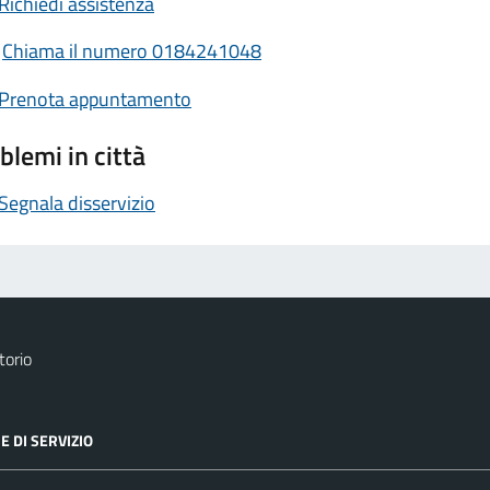
Richiedi assistenza
Chiama il numero 0184241048
Prenota appuntamento
blemi in città
Segnala disservizio
torio
E DI SERVIZIO