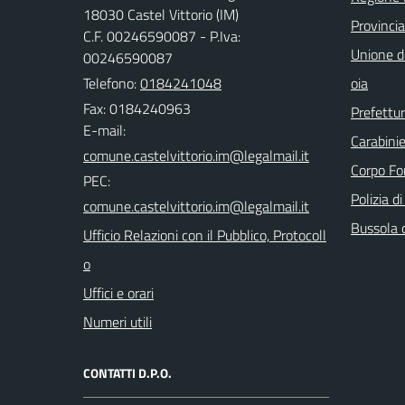
18030 Castel Vittorio (IM)
Provincia
C.F. 00246590087 - P.Iva:
Unione de
00246590087
Telefono:
0184241048
oia
Fax: 0184240963
Prefettur
E-mail:
Carabinie
Corpo Fo
PEC:
Polizia d
Bussola 
Ufficio Relazioni con il Pubblico, Protocoll
o
Uffici e orari
Numeri utili
CONTATTI D.P.O.