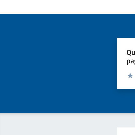
Qu
pa
Valut
Valu