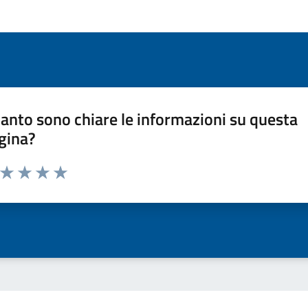
anto sono chiare le informazioni su questa
gina?
a da 1 a 5 stelle la pagina
ta 1 stelle su 5
Valuta 2 stelle su 5
Valuta 3 stelle su 5
Valuta 4 stelle su 5
Valuta 5 stelle su 5