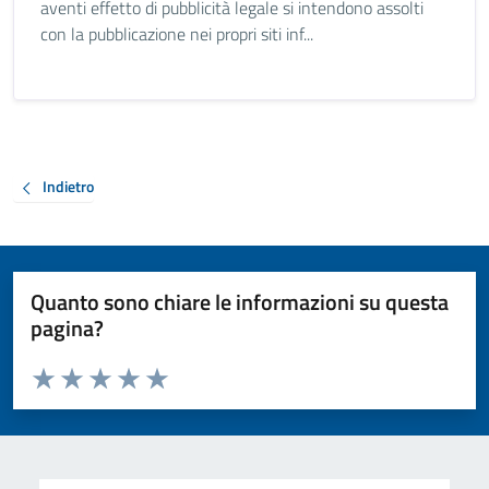
aventi effetto di pubblicità legale si intendono assolti
con la pubblicazione nei propri siti inf...
Indietro
Quanto sono chiare le informazioni su questa
pagina?
Valuta da 1 a 5 stelle la pagina
Valuta 1 stelle su 5
Valuta 2 stelle su 5
Valuta 3 stelle su 5
Valuta 4 stelle su 5
Valuta 5 stelle su 5